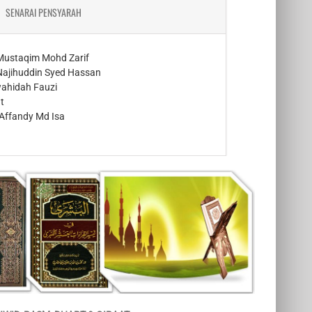
SENARAI PENSYARAH
Mustaqim Mohd Zarif
Najihuddin Syed Hassan
wahidah Fauzi
t
Affandy Md Isa