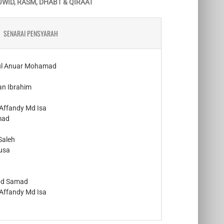
JWID, RASM, DHABT & QIRAAT
SENARAI PENSYARAH
rul Anuar Mohamad
n Ibrahim
Affandy Md Isa
mad
Saleh
Musa
bd Samad
Affandy Md Isa