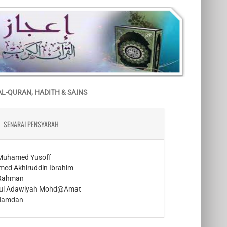
AL-QURAN, HADITH & SAINS
SENARAI PENSYARAH
 Muhamed Yusoff
med Akhiruddin Ibrahim
 Rahman
atul Adawiyah Mohd@Amat
 Hamdan