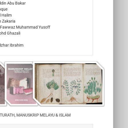
ddin Abu Bakar
oque
l Halim
n Zakaria
 Fawwaz Muhammad Yusoff
Mohd Ghazali
dzhar Ibrahim
TURATH, MANUSKRIP MELAYU & ISLAM