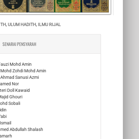
TH, ULUM HADITH, ILMU RIJAL
SENARAI PENSYARAH
 Fauzi Mohd Amin
. Mohd Zohdi Mohd Amin
. Ahmad Sanusi Azmi
ohamed Nor
teri Doll Kawaid
Majid Ghouri
ohd Sobali
idin
Yabi
Ismail
med Abdullah Shalash
Samarh