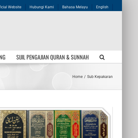
icial Website
Hubungi Kami
Bahasa Melayu
English
NG
SIJIL PENGAJIAN QURAN & SUNNAH
Home
/
Sub Kepakaran