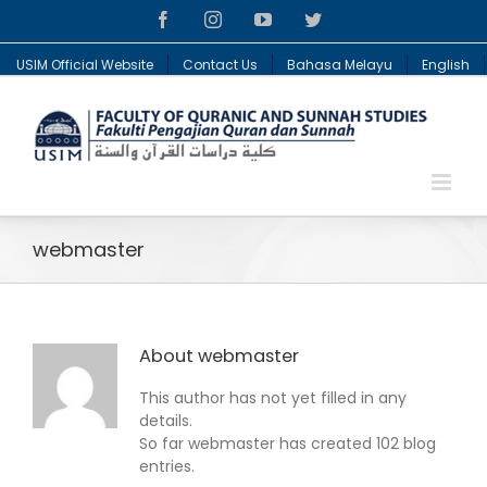
Facebook
Instagram
YouTube
Twitter
USIM Official Website
Contact Us
Bahasa Melayu
English
webmaster
About
webmaster
This author has not yet filled in any
details.
So far webmaster has created 102 blog
entries.