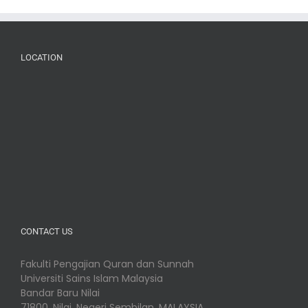
LOCATION
CONTACT US
Fakulti Pengajian Quran dan Sunnah
Universiti Sains Islam Malaysia
Bandar Baru Nilai
71800, Nilai, Negeri Sembilan, MALAYSIA