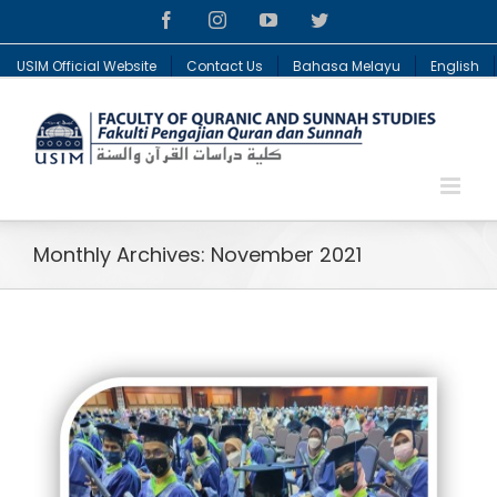
Facebook
Instagram
YouTube
Twitter
USIM Official Website
Contact Us
Bahasa Melayu
English
Monthly Archives:
November 2021