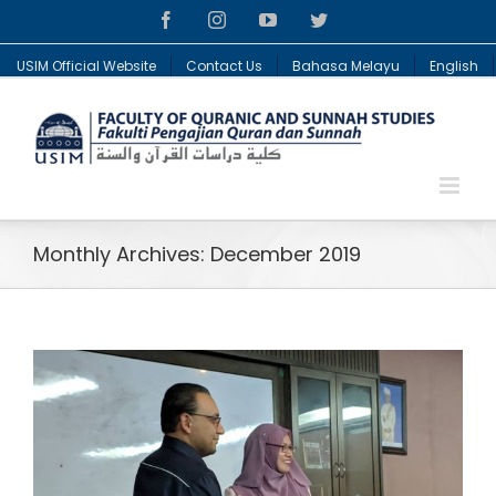
Facebook
Instagram
YouTube
Twitter
USIM Official Website
Contact Us
Bahasa Melayu
English
Monthly Archives:
December 2019